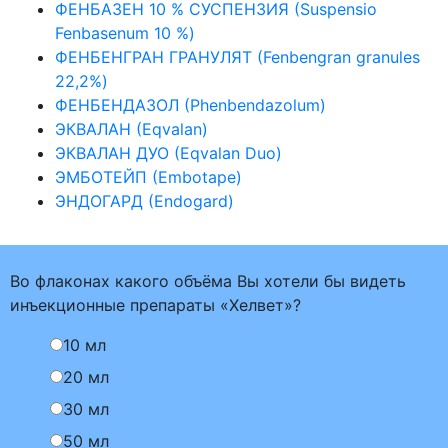
ФЕНБАЗЕН 10 % СУСПЕНЗИЯ (Suspensio
Fenbasenum 10 %)
ФЕНБЕНГРАН ГРАНУЛЯТ (Fenbengran granules
22,2%)
ФЕНБЕНДАЗОЛ (Phenbendazolum)
ЭКВАЛАН (Eqvalan)
ЭКВАЛАН ДУО (Eqvalan Duo)
ЭМБОТЕЙП (Embotape)
ЭНДОГАРД (Endogard)
Во флаконах какого объёма Вы хотели бы видеть
инъекционные препараты «Хелвет»?
10 мл
20 мл
30 мл
50 мл