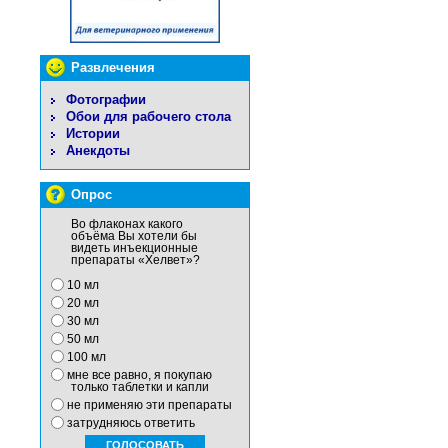
Развлечения
Фотографии
Обои для рабочего стола
Истории
Анекдоты
Опрос
Во флаконах какого
объёма Вы хотели бы
видеть инъекционные
препараты «Хелвет»?
10 мл
20 мл
30 мл
50 мл
100 мл
мне все равно, я покупаю
только таблетки и капли
не применяю эти препараты
затрудняюсь ответить