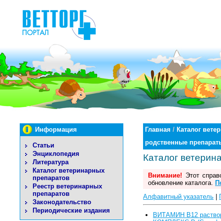
Информация
Главная
/
Каталог вете
родственные препарат
Статьи
Энциклопедия
Каталог ветерин
Литература
Каталог ветеринарных
Внимание!
Этот справо
препаратов
обновление каталога.
П
Реестр ветеринарных
препаратов
Алфавитный указатель
|
Законодательство
Периодические издания
ВИТАМИН В12 раствор