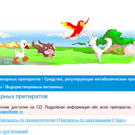
ринарных препаратов
/
Средства, регулирующие метаболические пр
ы
/
Водорастворимые витамины
арных препаратов
чник доступен на CD. Подробная информация обо всех препаратах, 
одробнее »»
Препараты по производителям
|
Препараты по заболеваниям
|
Поиск
 для инъекций