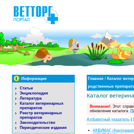
Информация
Главная
/
Каталог вете
родственные препарат
Статьи
Энциклопедия
Каталог ветерин
Литература
Каталог ветеринарных
Внимание!
Этот справо
препаратов
обновление каталога.
П
Реестр ветеринарных
препаратов
Алфавитный указатель
|
Законодательство
Периодические издания
АКВИМАГ (Aqvimagum