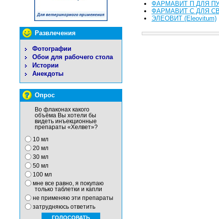
ФАРМАВИТ П ДЛЯ П
ФАРМАВИТ С ДЛЯ С
ЭЛЕОВИТ (Eleovitum)
Развлечения
Фотографии
Обои для рабочего стола
Истории
Анекдоты
Опрос
Во флаконах какого
объёма Вы хотели бы
видеть инъекционные
препараты «Хелвет»?
10 мл
20 мл
30 мл
50 мл
100 мл
мне все равно, я покупаю
только таблетки и капли
не применяю эти препараты
затрудняюсь ответить