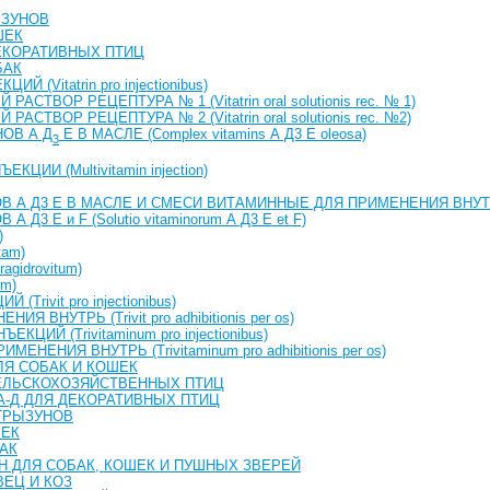
ЫЗУНОВ
ШЕК
ДЕКОРАТИВНЫХ ПТИЦ
БАК
 (Vitatrin pro injectionibus)
АСТВОР РЕЦЕПТУРА № 1 (Vitatrin oral solutionis rec. № 1)
АСТВОР РЕЦЕПТУРА № 2 (Vitatrin oral solutionis rec. №2)
ОВ А Д
Е В МАСЛЕ (Complex vitamins А Д3 Е oleоsa)
3
ЦИИ (Multivitamin injection)
В А Д3 Е В МАСЛЕ И СМЕСИ ВИТАМИННЫЕ ДЛЯ ПРИМЕНЕНИЯ ВНУ
Д3 Е и F (Solutio vitaminorum А Д3 Е et F)
)
tam)
gidrovitum)
um)
Trivit pro injectionibus)
Я ВНУТРЬ (Trivit pro adhibitionis per os)
ЦИЙ (Trivitaminum pro injectionibus)
ЕНЕНИЯ ВНУТРЬ (Trivitaminum pro adhibitionis per os)
ЛЯ СОБАК И КОШЕК
ЕЛЬСКОХОЗЯЙСТВЕННЫХ ПТИЦ
-А-Д ДЛЯ ДЕКОРАТИВНЫХ ПТИЦ
 ГРЫЗУНОВ
ШЕК
АК
Н ДЛЯ СОБАК, КОШЕК И ПУШНЫХ ЗВЕРЕЙ
ВЕЦ И КОЗ