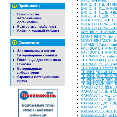
АКВИТИН (Akvitin)
ВИТ-ЭЛИТ Г ДЛЯ ГР
Прайс-листы
ВИТ-ЭЛИТ К ДЛЯ КО
ВИТ-ЭЛИТ ПД ДЛЯ 
Прайс-листы
ВИТ-ЭЛИТ С ДЛЯ СО
ветеринарных
ВИТАТРИН ДЛЯ ИНЪЕКЦИЙ
организаций
ВИТАТРИН ОРАЛЬНЫЙ Р
Разместить прайс-лист
ВИТАТРИН ОРАЛЬНЫЙ Р
Войти в личный кабинет
КОМПЛЕКС ВИТАМИН
МУЛЬТИВИТ (Multivit)
МУЛЬТИВИТАМИН ИНЪЕК
Справочная
НИТАМИН (Nitaminum)
РАСТВОР ВИТАМИНО
Зоомагазины и аптеки
РАСТВОР ВИТАМИНОВ А 
Ветеринарные клиники
ТЕТРАВИТ (Tetravitum
Гостиницы для животных
ТЕТРАВИТАМ (Tetravi
ТЕТРАГИДРОВИТ (Tetra
Приюты
ТЕТРАМАГ (Tetramag
Ветеринарные
ТРИВИТ ДЛЯ ИНЪЕКЦИЙ (
лаборатории
ТРИВИТ ДЛЯ ПРИМЕНЕНИ
Страница ветеринарного
ТРИВИТАМИН ДЛЯ ИНЪЕК
врача
ТРИВИТАМИН ДЛЯ ПРИМ
ФАРМАВИТ А Д3 Е Д
ФАРМАВИТ А ДЛЯ С
ФАРМАВИТ Б-А-Д, С
ФАРМАВИТ Б-Г ДЛЯ
ФАРМАВИТ ДЛЯ КО
ФАРМАВИТ ДЛЯ СОБ
ФАРМАВИТ Н БИОТИ
ФАРМАВИТ О ДЛЯ О