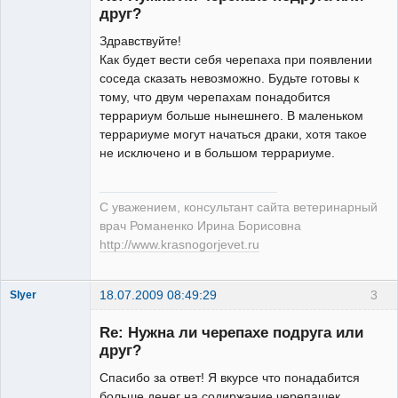
друг?
Здравствуйте!
Как будет вести себя черепаха при появлении
Модератор
соседа сказать невозможно. Будьте готовы к
Неактивен
тому, что двум черепахам понадобится
террариум больше нынешнего. В маленьком
террариуме могут начаться драки, хотя такое
не исключено и в большом террариуме.
С уважением, консультант сайта ветеринарный
врач Романенко Ирина Борисовна
http://www.krasnogorjevet.ru
18.07.2009 08:49:29
3
Slyer
Зарегистрированный
пользователь
Re: Нужна ли черепахе подруга или
Неактивен
друг?
Спасибо за ответ! Я вкурсе что понадабится
больше денег на содиржание черепашек.