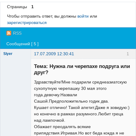
Страницы
1
Регистрация
Чтобы отправить ответ, вы должны
войти
или
Вход
зарегистрироваться
RSS
Сообщений [ 5 ]
17.07.2009 12:30:41
1
Slyer
Зарегистрированный
пользователь
Тема: Нужна ли черепахе подруга или
Неактивен
друг?
Здравствуйте!Мне подарили среднеазиатскую
сухопутную черепашку 30 мая этого
года.девочку.Назвали
Сашой.Предположительно годик два.
Кушает отлично! Такой апетит.Даже я зовидую:)
но конечно в рамках разумного.Любит греца
над лампочкой.
Обажает преодалять всякие
припядствия.Игривая.Но вот беда кокда я не