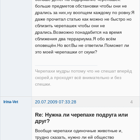
больше предметов обстановки чтобы они не
дрались за них,ну воопщем каждому по ровну.Я
даже прочитал статью как можно не быстро но
сблизить черепашек чтобы они не
дрались.Возможно понадабится на время
сближения два террариума.Я обо всём
оповещён.Но вот.Вы не ответили.Поможет ли
это моей черепашки от скуки?
Черепахи мудры потому что не спешат вперёд
скорей,а проходят всё внимательно и без
спешки.
20.07.2009 07:33:28
4
Irina-Vet
Re: Нужна ли черепахе подруга или
друг?
Вообще черепахи одиночные животные и,
трудно сказать, нужно ли ей общество