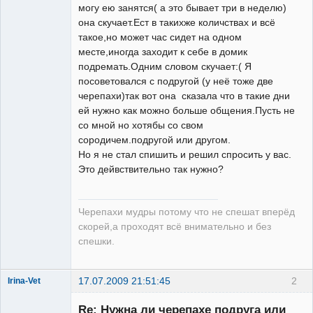
могу ею занятся( а это бывает три в неделю)
она скучает.Ест в такихже количствах и всё
такое,но может час сидет на одном
месте,иногда заходит к себе в домик
подремать.Одним словом скучает:( Я
посоветовался с подругой (у неё тоже две
черепахи)так вот она сказала что в такие дни
ей нужно как можно больше общения.Пусть не
со мной но хотябы со свом
сородичем.подругой или другом.
Но я не стал спишить и решил спросить у вас.
Это дейвствительно так нужно?
Черепахи мудры потому что не спешат вперёд
скорей,а проходят всё внимательно и без
спешки.
17.07.2009 21:51:45
2
Irina-Vet
Re: Нужна ли черепахе подруга или