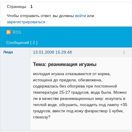
Страницы
1
Регистрация
Чтобы отправить ответ, вы должны
войти
или
Вход
зарегистрироваться
RSS
Сообщений [ 2 ]
13.01.2008 15:29:48
1
Люда
Зарегистрированный
пользователь
Тема: реанимация игуаны
Неактивен
молодая игуана отказывается от корма,
истощена до предела, обезвожена,
содержалась без обогрева при постоянной
температуре 25-27 градусов, вода была. Можно
ли в качестве реанимационных мер: искупать в
теплой воде, обсушить, посадить под лампу +35
градусов, ввести под кожу физраствор 1 кубик,
глюкозу?