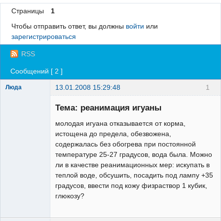
Страницы
1
Регистрация
Чтобы отправить ответ, вы должны
войти
или
Вход
зарегистрироваться
RSS
Сообщений [ 2 ]
13.01.2008 15:29:48
1
Люда
Зарегистрированный
пользователь
Тема: реанимация игуаны
Неактивен
молодая игуана отказывается от корма,
истощена до предела, обезвожена,
содержалась без обогрева при постоянной
температуре 25-27 градусов, вода была. Можно
ли в качестве реанимационных мер: искупать в
теплой воде, обсушить, посадить под лампу +35
градусов, ввести под кожу физраствор 1 кубик,
глюкозу?