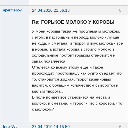
24.04.2010 21:56:18
5
apermenov
Зарегистрированный
пользователь
Re: ГОРЬКОЕ МОЛОКО У КОРОВЫ
Неактивен
У моей коровы такая же проблема м молоком.
Летом, в пастбищный период, молоко - лучше
не куда, и сметана, и творог, и вкус молока - всё
в норме, а встала корова в стоило молоко в
холодильнике постоит горьким становится и
запах появляется.
Отелется ко всему этому еще и такое
происходит, простоквашу как будто съедает что
то, становится жидкая, творог казеиновый
варится, с большим количеством сыворотки и
малым творога..
В поле пойдет все становится на места и
молоко, и сметана, и творог - что с коровой, что
с молоком?
27.04.2010 14:15:50
6
Irina-Vet