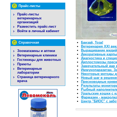
Прайс-листы
Прайс-листы
ветеринарных
организаций
Разместить прайс-лист
Войти в личный кабинет
Справочная
Банзай, Тоза!
Ветеринария XXI век
Выращивание мидий 
Зоомагазины и аптеки
Декоративные карпы
Ветеринарные клиники
Диагностика и специ
Гостиницы для животных
Диплостомозы прес
Приюты
Замечательный дар
Ветеринарные
Иммунопаразитан. З
лаборатории
Некоторые методы д
Страница ветеринарного
Новый шаг в решени
врача
Пресноводные кревет
Результаты монитор
Рыбный наполнитель
Уральские кошки с 
Фармазин - макроли
Центр "БИОС" с забо