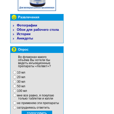
Развлечения
Фотографии
Обои для рабочего стола
Истории
Анекдоты
Опрос
Во флаконах какого
объёма Вы хотели бы
видеть инъекционные
препараты «Хелвет»?
10 мл
20 мл
30 мл
50 мл
100 мл
мне все равно, я покупаю
только таблетки и капли
не применяю эти препараты
затрудняюсь ответить