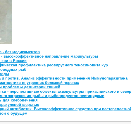
а - без медикаментов
- высокоэффективное направление марикультуры
 кои в России
фическая профилактика реовирусного теносиновита кур
новодных рыб
 воды
а и против. Анализ эффективности применения Иммунопаразитана
иагностики внутренних болезней черепах
и проблемы дезинтерии свиней
ки - перспективные объекты аквакульутры прикаспийского и север
инга загрязнения рыбы и рыбопродуктов пестицидами
 для хлебопечения
каракулевой шерстью
дный антибиотик. Высокоэффективное средство при пастереллезной
той о будущем