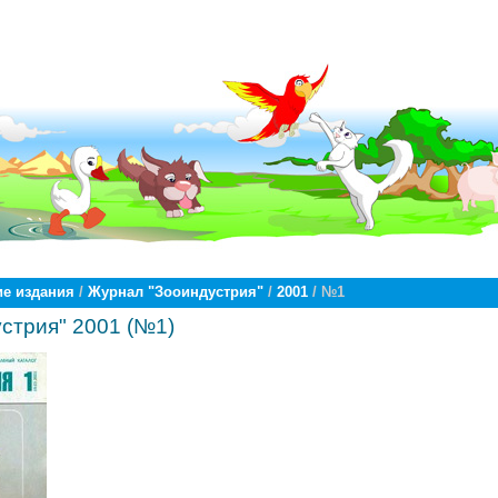
е издания
/
Журнал "Зооиндустрия"
/
2001
/ №1
стрия" 2001 (№1)