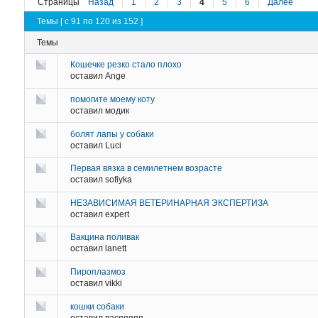
Страницы
Назад
1
2
3
4
5
6
Далее
Темы [ с 91 по 120 из 152 ]
Темы
Кошечке резко стало плохо
оставил
Ange
помогите моему коту
оставил
модик
болят лапы у собаки
оставил
Luci
Первая вязка в семилетнем возрасте
оставил
sofiyka
НЕЗАВИСИМАЯ ВЕТЕРИНАРНАЯ ЭКСПЕРТИЗА
оставил
expert
Вакцина поливак
оставил
lanett
Пироплазмоз
оставил
vikki
кошки собаки
оставил
васяяяяя