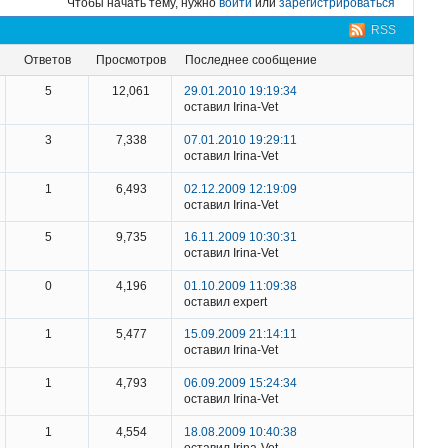
Чтобы начать тему, нужно
войти
или
зарегистрироваться
RSS
ответов
просмотров
последнее сообщение
5
12,061
29.01.2010 19:19:34
оставил Irina-Vet
3
7,338
07.01.2010 19:29:11
оставил Irina-Vet
1
6,493
02.12.2009 12:19:09
оставил Irina-Vet
5
9,735
16.11.2009 10:30:31
оставил Irina-Vet
0
4,196
01.10.2009 11:09:38
оставил expert
1
5,477
15.09.2009 21:14:11
оставил Irina-Vet
1
4,793
06.09.2009 15:24:34
оставил Irina-Vet
1
4,554
18.08.2009 10:40:38
оставил Irina-Vet