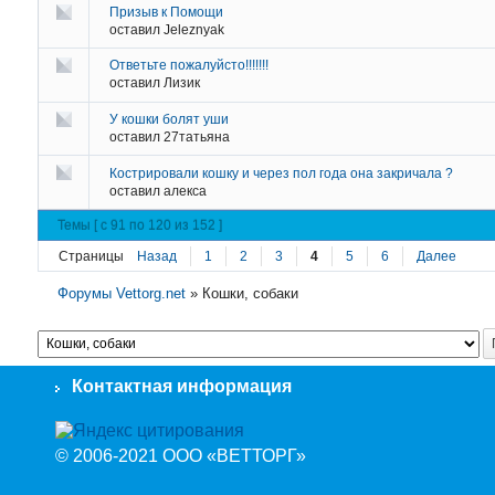
Призыв к Помощи
оставил
Jeleznyak
Ответьте пожалуйсто!!!!!!!
оставил
Лизик
У кошки болят уши
оставил
27татьяна
Кострировали кошку и через пол года она закричала ?
оставил
алекса
Темы [ с 91 по 120 из 152 ]
Страницы
Назад
1
2
3
4
5
6
Далее
Форумы Vettorg.net
»
Кошки, собаки
Контактная информация
© 2006-2021 ООО «ВЕТТОРГ»