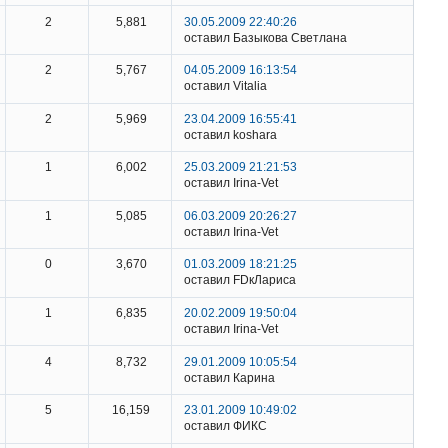
2
5,881
30.05.2009 22:40:26
оставил Базыкова Светлана
2
5,767
04.05.2009 16:13:54
оставил Vitalia
2
5,969
23.04.2009 16:55:41
оставил koshara
1
6,002
25.03.2009 21:21:53
оставил Irina-Vet
1
5,085
06.03.2009 20:26:27
оставил Irina-Vet
0
3,670
01.03.2009 18:21:25
оставил FDкЛариса
1
6,835
20.02.2009 19:50:04
оставил Irina-Vet
4
8,732
29.01.2009 10:05:54
оставил Карина
5
16,159
23.01.2009 10:49:02
оставил ФИКС