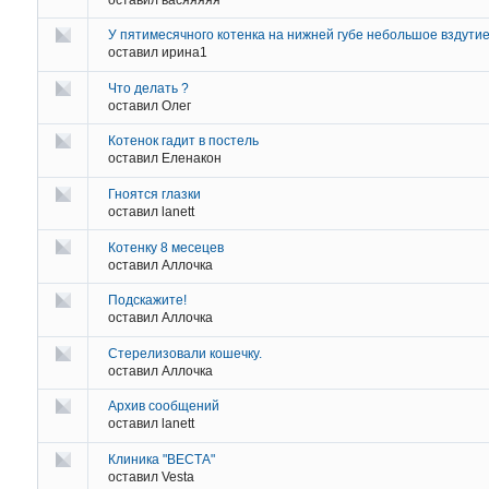
У пятимесячного котенка на нижней губе небольшое вздути
оставил
ирина1
Что делать ?
оставил
Олег
Котенок гадит в постель
оставил
Еленакон
Гноятся глазки
оставил
lanett
Котенку 8 месецев
оставил
Аллочка
Подскажите!
оставил
Аллочка
Стерелизовали кошечку.
оставил
Аллочка
Архив сообщений
оставил
lanett
Клиника "ВЕСТА"
оставил
Vesta