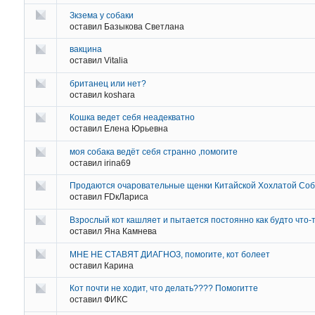
Зкзема у собаки
оставил
Базыкова Светлана
вакцина
оставил
Vitalia
британец или нет?
оставил
koshara
Кошка ведет себя неадекватно
оставил
Елена Юрьевна
моя собака ведёт себя странно ,помогите
оставил
irina69
Продаются очаровательные щенки Китайской Хохлатой Соб
оставил
FDкЛариса
Взрослый кот кашляет и пытается постоянно как будто что-
оставил
Яна Камнева
МНЕ НЕ СТАВЯТ ДИАГНОЗ, помогите, кот болеет
оставил
Карина
Кот почти не ходит, что делать???? Помогитте
оставил
ФИКС